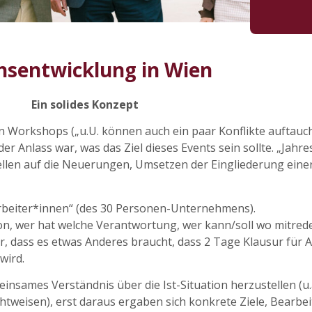
onsentwicklung in Wien
Ein solides Konzept
 Workshops („u.U. können auch ein paar Konflikte auftauch
er Anlass war, was das Ziel dieses Events sein sollte. „Jahr
tellen auf die Neuerungen, Umsetzen der Eingliederung e
arbeiter*innen“ (des 30 Personen-Unternehmens).
n, wer hat welche Verantwortung, wer kann/soll wo mitrede
, dass es etwas Anderes braucht, dass 2 Tage Klausur für Al
wird.
insames Verständnis über die Ist-Situation herzustellen (u.
htweisen), erst daraus ergaben sich konkrete Ziele, Bearb