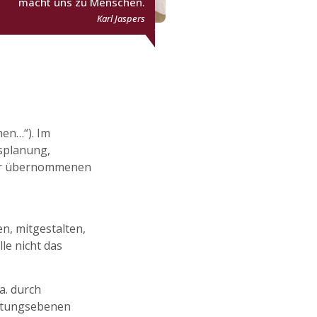
macht uns zu Menschen.
Karl Jaspers
en…“). Im
esplanung,
iner übernommenen
n, mitgestalten,
le nicht das
a. durch
eitungsebenen