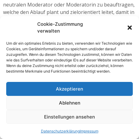
neutralen Moderator oder Moderatorin zu beauftragen,
welche den Ablauf plant und zielorientiert leitet, damit in
effizienter Weise ein Ergebnis erarbeitet wird, wobei die
Cookie-Zustimmung
Ressourcen aller Beteiligten maximal genutzt werden.
verwalten
Moderation ist eine Methode, bei der durch
Strukturierung, Visualisierung und geschulte
Um dir ein optimales Erlebnis zu bieten, verwenden wir Technologien wie
Gesprächsführung der Arbeitsprozess und die effiziente
Cookies, um Geräteinformationen zu speichern und/oder darauf
zuzugreifen. Wenn du diesen Technologien zustimmst, können wir Daten
Zielerreichung von Gruppen gefördert wird.
wie das Surfverhalten oder eindeutige IDs auf dieser Website verarbeiten.
Wenn du deine Zustimmung nicht erteilst oder zurückziehst, können
bestimmte Merkmale und Funktionen beeinträchtigt werden.
Akzeptieren
TRIALOGIS OG|
office@trialogis.at
| Nußdorfer Straße
Ablehnen
52/16 | A-1090 Wien | Telefon +43 (0)1 876 32 96
Einstellungen ansehen
Datenschutzerklärung
Impressum